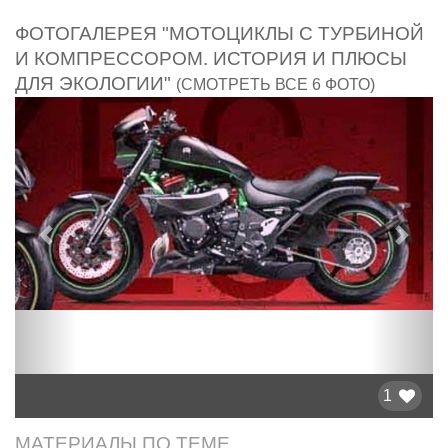
ФОТОГАЛЕРЕЯ "МОТОЦИКЛЫ С ТУРБИНОЙ
И КОМПРЕССОРОМ. ИСТОРИЯ И ПЛЮСЫ
ДЛЯ ЭКОЛОГИИ"
(СМОТРЕТЬ ВСЕ 6 ФОТО)
Предыдущий
След
1
МАТЕРИАЛЫ ПО ТЕМЕ