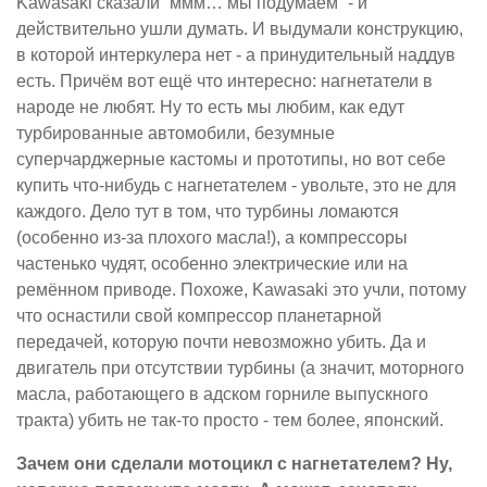
Kawasaki сказали “ммм… мы подумаем” - и
действительно ушли думать. И выдумали конструкцию,
в которой интеркулера нет - а принудительный наддув
есть. Причём вот ещё что интересно: нагнетатели в
народе не любят. Ну то есть мы любим, как едут
турбированные автомобили, безумные
суперчарджерные кастомы и прототипы, но вот себе
купить что-нибудь с нагнетателем - увольте, это не для
каждого. Дело тут в том, что турбины ломаются
(особенно из-за плохого масла!), а компрессоры
частенько чудят, особенно электрические или на
ремённом приводе. Похоже, Kawasaki это учли, потому
что оснастили свой компрессор планетарной
передачей, которую почти невозможно убить. Да и
двигатель при отсутствии турбины (а значит, моторного
масла, работающего в адском горниле выпускного
тракта) убить не так-то просто - тем более, японский.
Зачем они сделали мотоцикл с нагнетателем? Ну,