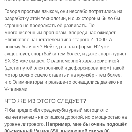
Говоря простым языком, они неслабо потратились на
разработку этой технологии, и с их стороны было бы
странно не продолжать её развивать. По
многочисленным прогнозам, впереди нас ожидает
Eliminator с нагнетателем типа старого ZL1000. А
почему бы и нет? Нейкед на платформе H2 уже
существует, спортбайки тем более, и даже спорт-турист
SX SE уже вышел. С равномерной характеристикой
(достигнутой электроникой и дефорсированием) такой
мотор можно смело ставить и на круизёр - тем более,
что Элиминаторы и раньше-то оснащались далеко не
V-твинами.
ЧТО ЖЕ ИЗ ЭТОГО СЛЕДУЕТ?
Я бы предпочёл среднекубатурный мотоцикл с
нагнетателем - не слишком дорогой, но с мощностью на
уровне литрового.
Например, мне бы очень подошёл
80-сильный Versys 650, выдающий так же 80