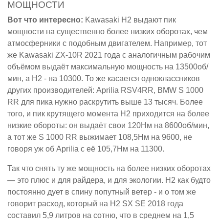
МОЩНОСТИ
Вот что интересно:
Kawasaki H2 выдают пик
мощности на существенно более низких оборотах, чем
атмосферники с подобным двигателем. Например, тот
же Kawasaki ZX-10R 2021 года с аналогичным рабочим
объёмом выдаёт максимальную мощность на 13500об/
мин, а H2 - на 10300. То же касается одноклассников
других производителей: Aprilia RSV4RR, BMW S 1000
RR для пика нужно раскрутить выше 13 тысяч. Более
того, и пик крутящего момента H2 приходится на более
низкие обороты: он выдаёт свои 120Нм на 8600об/мин,
а тот же S 1000 RR выжимает 108,5Нм на 9600, не
говоря уж об Aprilia с её 105,7Нм на 11300.
Так что снять ту же мощность на более низких оборотах
— это плюс и для райдера, и для экологии. H2 как будто
постоянно дует в спину попутный ветер - и о том же
говорит расход, который на H2 SX SE 2018 года
составил 5,9 литров на сотню, что в среднем на 1,5