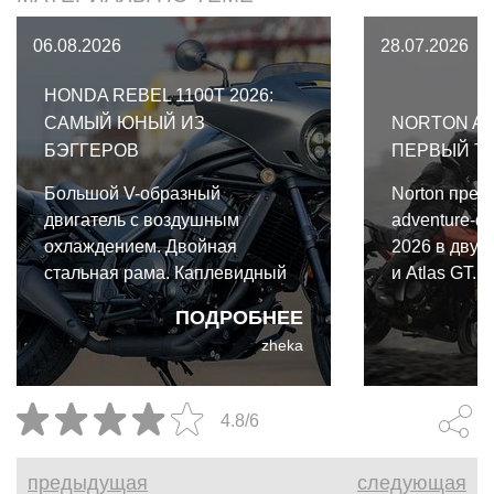
06.08.2026
28.07.2026
HONDA REBEL 1100T 2026:
САМЫЙ ЮНЫЙ ИЗ
NORTON AT
БЭГГЕРОВ
ПЕРВЫЙ Т
Большой V-образный
Norton пред
двигатель с воздушным
adventure-ф
охлаждением. Двойная
2026 в двух 
стальная рама. Каплевидный
и Atlas GT.
бензобак. Штанги толкателей.
одной архите
ПОДРОБНЕЕ
Оребрение цилиндров.
важными от
zheka
Платформы для ног. И,
конечно, мощная
аудиосистема. Таков
4.8/6
традиционный портрет
классического бэггера. Именно
предыдущая
следующая
таким Honda Rebel 1100T 2026