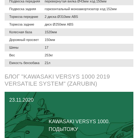
Подвеска передняя
перевернутая вилка Ø43мм ход 150мм
Подвеска задняя
горизонтальный моноамортизатор ход 152мм
Тормоза передние
2 диска Ø310мм ABS
Тормоза задние
диск Ø250мм ABS
Колесная база
1520мм
Дорожный просвет
150мм
Шины
17
Вес
253кг
Емкость бензобака
21л
БЛОГ "KAWASAKI VERSYS 1000 2019
VERSATILE SYSTEM" (ZARUBIN)
23.11.2020
KAWASAKI VERSYS 1000.
ПОДЫТОЖУ