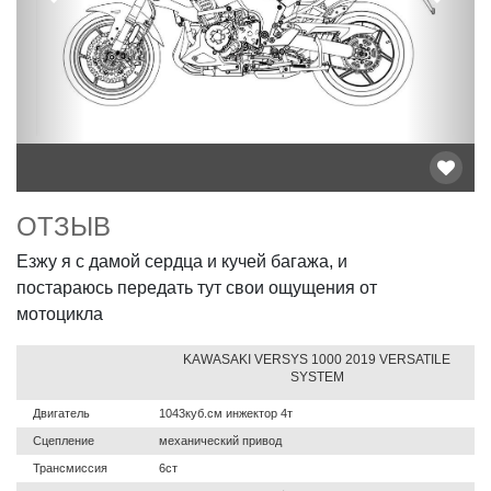
Предыдущий
След
ОТЗЫВ
Езжу я с дамой сердца и кучей багажа, и
постараюсь передать тут свои ощущения от
мотоцикла
KAWASAKI VERSYS 1000 2019 VERSATILE
SYSTEM
Двигатель
1043куб.см инжектор 4т
Сцепление
механический привод
Трансмиссия
6ст