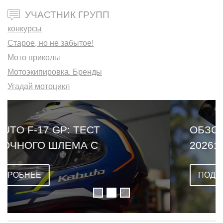
УЧАСТНИК ГРУПП
конкурсы
Старое, но не забытое!
Мото приколы
Мотоэкипировка. Бренды
Угадай мотоцикл
ОБЗОР LEATT CARDO VENTURE
2026: ПЕРВЫЙ ШЛЕМ СО
ВСТРОЕННОЙ ГАРНИТУРОЙ
ПОДРОБНЕЕ