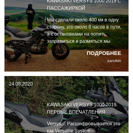
KAWASAKI VERSYS 1000 2019 С
ПАССАЖИРКОЙ
Мы сделали около 400 км в одну
сторону, это около 6 часов в пути,
а с остановками на попить,
заправиться и размяться мы
катались около 8 часов. И это
ПОДРОБНЕЕ
были прекрасные 8 часов с
zarubin
Kawasaki Versys!
24.08.2020
KAWASAKI VERSYS 1000 2019.
ПЕРВЫЕ ВПЕЧАТЛЕНИЯ
Versys… Расшифровывается это
как Versatile System -