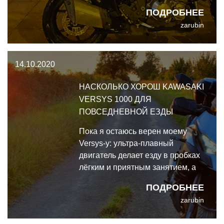
больше, да случился ковид, так
ПОДРОБНЕЕ
что пару весенних дальняков я
zarubin
упустил. Но побывали мы с ним
в самых разных ситуациях: от
прекрасной погоды в дальняке с
14.10.2020
моей прекрасной спутницей, и до
300
НАСКОЛЬКО ХОРОШ KAWASAKI
VERSYS 1000 ДЛЯ
ПОВСЕДНЕВНОЙ ЕЗДЫ
Пока я остаюсь верен моему
Versys-у: ультра-плавный
двигатель делает езду в пробках
лёгким и приятным занятием, а
маневрировать на парковках -
ПОДРОБНЕЕ
вообще особое удовольствие.
zarubin
Покинув пробку, открыв газ и
услышав рёв из аирбокса,