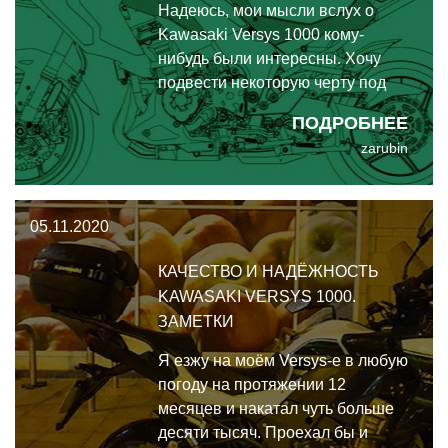
Надеюсь, мои мысли вслух о
Kawasaki Versys 1000 кому-
нибудь были интересны. Хочу
подвести некоторую черту под
этим бложиком. Если вкратце, то
ПОДРОБНЕЕ
я скажу так: Versys - это, на мой
zarubin
взгляд, самый универсальный
мотоцикл - турист, городской и
даже слегка внедорожный. Не
05.11.2020
спортивный внедорожник, а для
нетороп
КАЧЕСТВО И НАДЁЖНОСТЬ
KAWASAKI VERSYS 1000.
ЗАМЕТКИ
Я езжу на моём Versys-е в любую
погоду на протяжении 12
месяцев и накатал чуть больше
десяти тысяч. Проехал бы и