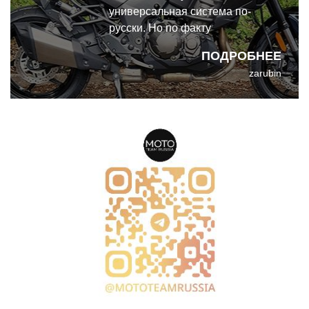
универсальная система по-
русски. Но по факту
универсальность этого
ПОДРОБНЕЕ
мотоцикла заключается в том,
zarubin
что он способен ехать по любой
дороге. Когда-то у меня был KTM
1050 Adventure, который я
толком не выкатывал на бездор.
Мне просто нравится, когда мой