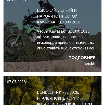
ВЫСОКИЙ, ЛЕГКИЙ И
НАРОЧИТО ПРОСТОЙ:
KAWASAKI KLX300 2026
Чтобы Kawasaki KLX300 2026
получил заветные номера,
инженерам пришлось выбирать:
либо ставить ABS с отключаемой
задней системой, наращивая
ПОДРОБНЕЕ
бюджет и вес, либо просто
zarubin
поднять дорожный просвет и
заехать в класс эндуро. Выбрали
второе.
07.07.2026
BENELLI TRK 702 2026:
ИТАЛЬЯНСКИЕ КОРНИ,
КИТАЙСКОЕ ПРОИЗВОДСТВО