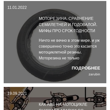
Bike.
11.01.2022
МОТОРЕЗИНА. СРАВНЕНИЕ
СЕМИЛЕТНЕЙ И ГОДОВАЛОЙ.
МИФЫ ПРО СРОК ГОДНОСТИ
Ничто не вечно в этом мире, и уж
совершенно точно это касается
мотоциклетной резины.
Моторезина не только
изнашивается от езды, резких
ПОДРОБНЕЕ
ускорений и торможений,
zarubin
горячего асфальта и бёрнаутов,
но и имеет свой максимальный
срок годности.
19.09.2021
КАК ABS НА МОТОЦИКЛЕ