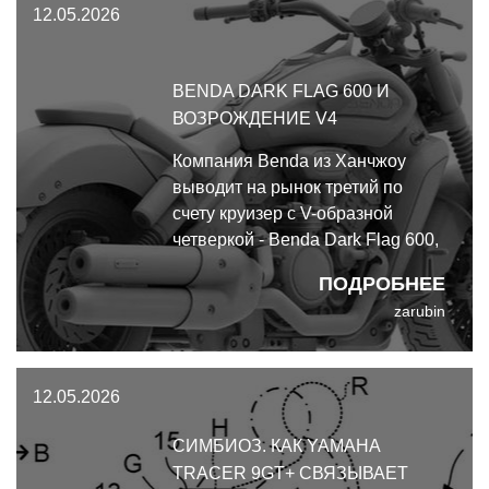
12.05.2026
BENDA DARK FLAG 600 И
ВОЗРОЖДЕНИЕ V4
Компания Benda из Ханчжоу
выводит на рынок третий по
счету круизер с V-образной
четверкой - Benda Dark Flag 600,
делая эту архитектуру
ПОДРОБНЕЕ
флагманской для своей линейки.
zarubin
Benda Dark Flag 600 - а заявка на
доминирование в сегменте, где
раньше безраздельно правили
12.05.2026
двухцилиндровые агрегаты.
СИМБИОЗ. КАК YAMAHA
TRACER 9GT+ СВЯЗЫВАЕТ