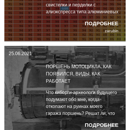
свистелки и перделки с
алиэкспресса типа алюминиевых
грузиков руля и угловатых
ПОДРОБНЕЕ
фрезерованных рычагов, а
zarubin
тщательный подбор компонентов
для максимально эффективной
работы
25.06.2021
ПОРШЕНЬ МОТОЦИКЛА. КАК
ПОЯВИЛСЯ, ВИДЫ, КАК
РАБОТАЕТ
Что киборги-археологи будущего
подумают обо мне, когда
откопают на руинах моего
гаража поршень? Решат ли, что
это религиозный артефакт? Или
ПОДРОБНЕЕ
сочтут неведомым музыкальным