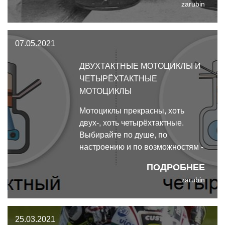
zarubin
инструментом? Или подумают,
что это секс-игрушка? Если
разобраться, то истина как
07.05.2021
всегда где-то посередине.
ДВУХТАКТНЫЕ МОТОЦИКЛЫ И
ЧЕТЫРЁХТАКТНЫЕ
МОТОЦИКЛЫ
Мотоциклы прекрасны, хоть
двух-, хоть четырёхтактные.
Выбирайте по душе, по
настроению и по возможностям -
или просто берите первый
ПОДРОБНЕЕ
попавшийся и решайте, чего в
zarubin
нём вам не хватает, и до встречи
на лесных тропинках!
25.03.2021