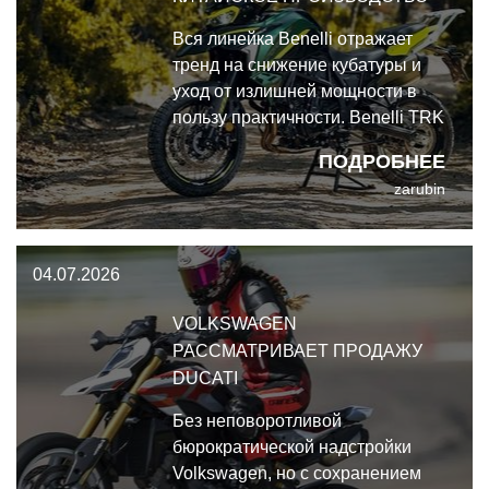
Вся линейка Benelli отражает
тренд на снижение кубатуры и
уход от излишней мощности в
пользу практичности. Benelli TRK
702 — это не огнедышащий
ПОДРОБНЕЕ
снаряд, а рациональный
zarubin
инструмент, который можно
использовать почти на всю
катушку, не выезжая за грань
04.07.2026
разумного.
VOLKSWAGEN
РАССМАТРИВАЕТ ПРОДАЖУ
DUCATI
Без неповоротливой
бюрократической надстройки
Volkswagen, но с сохранением