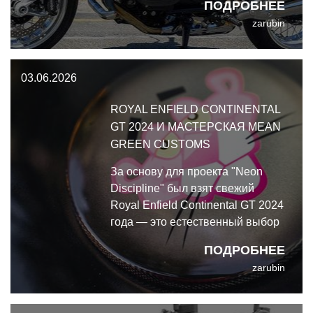
ПОДРОБНЕЕ
Учитывая, что BMW
zarubin
характеризует BMW R 12 S 2026
как "спортивный ретро-байк",
загадки в индексе S нет.
03.06.2026
ROYAL ENFIELD CONTINENTAL
GT 2024 И МАСТЕРСКАЯ MEAN
GREEN CUSTOMS
За основу для проекта "Neon
Discipline" был взят свежий
Royal Enfield Continental GT 2024
года — это естественный выбор
для постройки в стиле кафе-
ПОДРОБНЕЕ
рейсер внутри линейки
zarubin
современной классики RE.