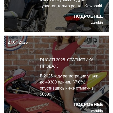
туристов только растет. Kawasaki
KLE500 и CFMOTO Ibex 450 —
ПОДРОБНЕЕ
яркие представители этой
zarubin
формации, предлагающие
уникальный баланс асфальтовых
и внедорожных качеств.
20.04.2026
DUCATI 2025. СТАТИСТИКА
ПРОДАЖ
В 2025 году регистрации упали
до 49380 единиц (-7,0%),
опустившись ниже отметки в
50000.
ПОДРОБНЕЕ
zarubin