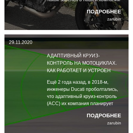
- и я пропал. Мне хватило
ПОДРОБНЕЕ
двухчасовой загородной
zarubin
поездки, чтобы наутро
отправиться к дилеру.
29.11.2020
АДАПТИВНЫЙ КРУИЗ-
КОНТРОЛЬ НА МОТОЦИКЛАХ.
КАК РАБОТАЕТ И УСТРОЕН
Ещё 2 года назад, в 2018-м,
инженеры Ducati проболтались,
что адаптивный круиз-контроль
(АСС) их компания планирует
вывести на рынок на 2020
ПОДРОБНЕЕ
модельный год. Похоже, это
zarubin
потребовало чуть больше
времени или оказалось сложнее,