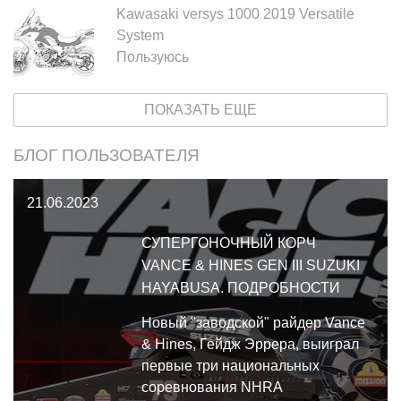
Kawasaki versys 1000 2019 Versatile
System
Пользуюсь
ПОКАЗАТЬ ЕЩЕ
БЛОГ ПОЛЬЗОВАТЕЛЯ
21.06.2023
СУПЕРГОНОЧНЫЙ КОРЧ
VANCE & HINES GEN III SUZUKI
HAYABUSA. ПОДРОБНОСТИ
Новый "заводской" райдер Vance
& Hines, Гейдж Эррера, выиграл
первые три национальных
соревнования NHRA