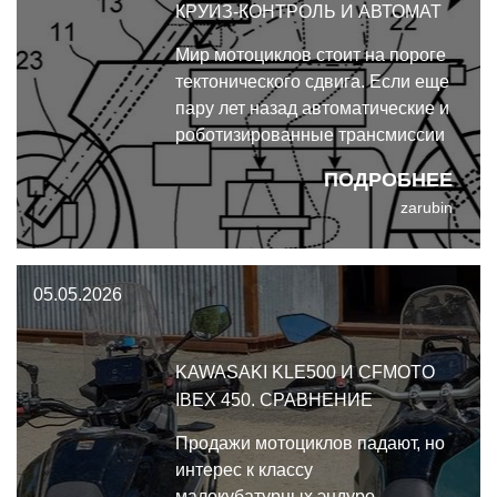
КРУИЗ-КОНТРОЛЬ И АВТОМАТ
Мир мотоциклов стоит на пороге
тектонического сдвига. Если еще
пару лет назад автоматические и
роботизированные трансмиссии
воспринимались как экзотика или
ПОДРОБНЕЕ
удел макси-скутеров, то сегодня
zarubin
они стали главным полем боя
для инженеров.
05.05.2026
KAWASAKI KLE500 И CFMOTO
IBEX 450. СРАВНЕНИЕ
Продажи мотоциклов падают, но
интерес к классу
малокубатурных эндуро-