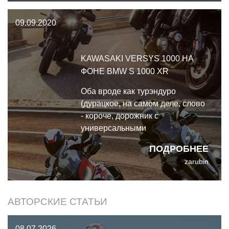
чем ожидалось, но тут пандемия
09.09.2020
творится, знаете ли… При этом в
прошлом месяц
KAWASAKI VERSYS 1000 НА
ФОНЕ BMW S 1000 XR
Оба вроде как турэндуро
(дурацкое, на самом деле, слово
- короче, дорожник с
универсальными
длинноходными подвесками),
ПОДРОБНЕЕ
оба могут везти неплохой объём
zarubin
груза, но если у Kawasaki
превосходный, выдержанный
характер и мягкая плавно
АВТОРСКИЕ СТАТЬИ
нарастающая тяга, то BMW -
натуральный злодей.
08.07.2026