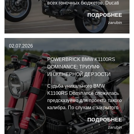
всех гоночных бюджетов, Ducati
вполне способна расцвести как
ПОДРОБНЕЕ
независимый игрок.
zarubin
02.07.2026
POWERBRICK BMW K1100RS
DOMINANCE: ТРИУМФ
ИНЖЕНЕРНОЙ ДЕРЗОСТИ
Судьба уникального BMW
K1100RS Dominance сложилась
предсказуемо для проекта такого
калибра. По слухам с закрытого
показа Bike Shed London,
ПОДРОБНЕЕ
аппарат не простоял на стенде и
zarubin
дня. Частный коллекционер