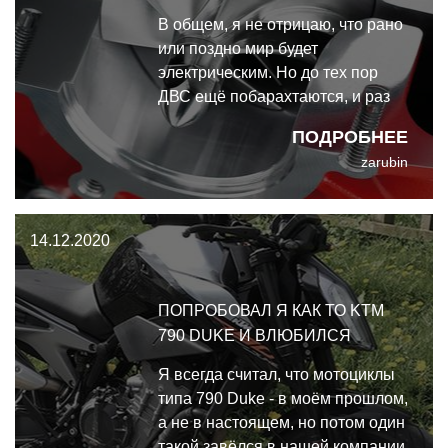
В общем, я не отрицаю, что рано
или поздно мир будет
электрическим. Но до тех пор
ДВС ещё побарахтаются, и раз
пока серийных двигателей на
ПОДРОБНЕЕ
водороде вроде бы не
zarubin
предвидится, самым очевидным
шагом для производителей
является разработка своих
14.12.2020
нагнетателей.
ПОПРОБОВАЛ Я КАК ТО KTM
790 DUKE И ВЛЮБИЛСЯ
Я всегда считал, что мотоциклы
типа 790 Duke - в моём прошлом,
а не в настоящем, но потом один
такой завёлся в нашей компании