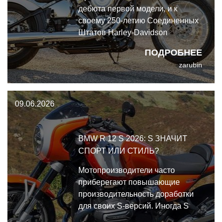
дебюта первой модели, и к
своему 250-летию Соединенных
Штатов Harley-Davidson
подготовил особый подарок —
ПОДРОБНЕЕ
Harley-Davidson Super Glide
zarubin
2026, выпущенный
ограниченным тиражом в 2500
экземпляров на платформе
09.06.2026
Softail.
BMW R 12 S 2026: S ЗНАЧИТ
СПОРТ ИЛИ СТИЛЬ?
Мотопроизводители часто
приберегают повышающие
производительность доработки
для своих S-версий. Иногда S
означает Special, иногда — Sport.