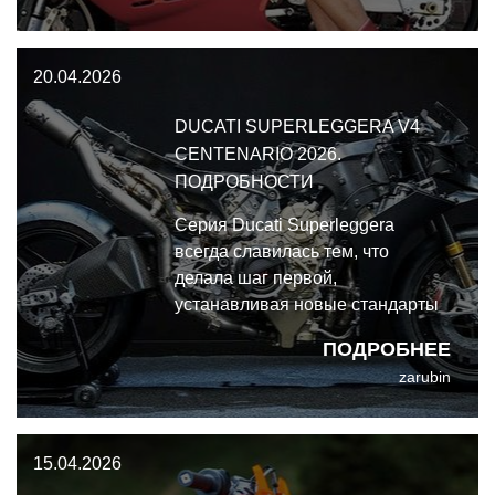
20.04.2026
DUCATI SUPERLEGGERA V4
CENTENARIO 2026.
ПОДРОБНОСТИ
Серия Ducati Superleggera
всегда славилась тем, что
делала шаг первой,
устанавливая новые стандарты
для гражданских спортбайков.
ПОДРОБНЕЕ
Встречайте: Ducati Superleggera
zarubin
V4 Centenario 2026 года. Это не
просто байк, это вершина
инженерной мысли Мотодуки.
15.04.2026