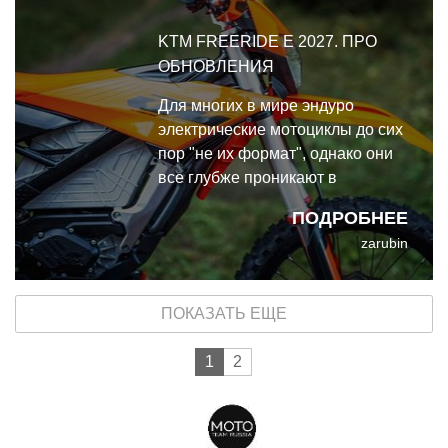
KTM FREERIDE E 2027. ПРО
ОБНОВЛЕНИЯ
Для многих в мире эндуро
электрические мотоциклы до сих
пор "не их формат", однако они
все глубже проникают в
оффроуд-сегмент: на трейлах
ПОДРОБНЕЕ
таких байков становится все
zarubin
больше. И удивительно, что KTM
так долго раскачивался с
запуском Freeride E.
ПОКАЗАТЬ ЕЩЕ
1
2