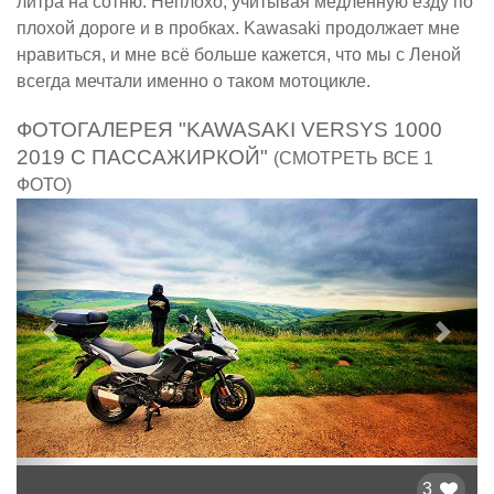
литра на сотню. Неплохо, учитывая медленную езду по
плохой дороге и в пробках. Kawasaki продолжает мне
нравиться, и мне всё больше кажется, что мы с Леной
всегда мечтали именно о таком мотоцикле.
ФОТОГАЛЕРЕЯ "KAWASAKI VERSYS 1000
2019 С ПАССАЖИРКОЙ"
(СМОТРЕТЬ ВСЕ 1
ФОТО)
Предыдущий
След
3