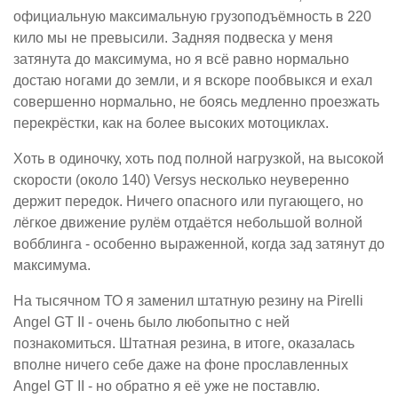
официальную максимальную грузоподъёмность в 220
кило мы не превысили. Задняя подвеска у меня
затянута до максимума, но я всё равно нормально
достаю ногами до земли, и я вскоре пообвыкся и ехал
совершенно нормально, не боясь медленно проезжать
перекрёстки, как на более высоких мотоциклах.
Хоть в одиночку, хоть под полной нагрузкой, на высокой
скорости (около 140) Versys несколько неуверенно
держит передок. Ничего опасного или пугающего, но
лёгкое движение рулём отдаётся небольшой волной
вобблинга - особенно выраженной, когда зад затянут до
максимума.
На тысячном ТО я заменил штатную резину на Pirelli
Angel GT II - очень было любопытно с ней
познакомиться. Штатная резина, в итоге, оказалась
вполне ничего себе даже на фоне прославленных
Angel GT II - но обратно я её уже не поставлю.