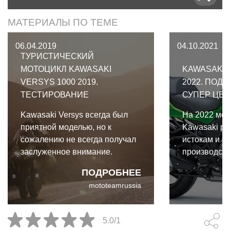
МАТЕРИАЛЫ ПО ТЕМЕ
06.04.2019
04.10.2021
ТУРИСТИЧЕСКИЙ
МОТОЦИКЛ KAWASAKI
KAWASAKI 
VERSYS 1000 2019.
2022. ПОД
ТЕСТИРОВАНИЕ
СУПЕР ЦЕ
Kawasaki Versys всегда был
На 2022 мод
приятной моделью, но к
Kawasaki ре
сожалению не всегда получал
истокам и в
заслуженное внимание.
производств
Представляем Вам
Versys 1000,
ПОДРОБНЕЕ
тестирование туристического
некоторых 
mototeamrussia
мотоцикла Kawasaki Versys
фишек, прис
1000 2019.
SE, не будет
5.0/1