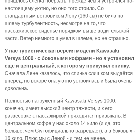
пришлось слегка поёрзать, прежде чем я устроился по-
настоящему уютно, но оно того стоило. Со
стандартным ветровиком Лену (160 см) не била по
шлему турбулентность, несмотря на то, что
пассажирское сиденье порядком выше водительской
части. Ветер немного шумел в шлеме, но не страшно.
У нас туристическая версия модели Kawasaki
Versys 1000 - с боковыми кофрами - но я установил
ещё и центральный, к которому прикупил спинку.
Сначала Лене казалось, что спинка слишком выдаётся
вперёд, но вскоре она уютно устроилась и была очень
довольна.
Полностью нагруженный Kawasaki Versys 1000,
конечно, имеет высокий центр тяжести, и к его
развесовке с пассажиркой приходится привыкать. В
центральном кофре у нас около 14 кило (и да, это
больше, чем Givi официально разрешает), а в боковых -
16 кило. Плюс мы с Леной - и тем не менее,